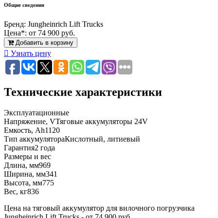
Общие сведения
Бренд:
Jungheinrich Lift Trucks
Цена*:
от 74 900 руб.
Добавить в корзину
Узнать цену
Технические характеристики
Эксплуатационные
Напряжение, V
Тяговые аккумуляторы 24V
Емкость, Ah
1120
Тип аккумулятора
Кислотный, литиевый
Гарантия
2 года
Размеры и вес
Длина, мм
969
Ширина, мм
341
Высота, мм
775
Вес, кг
836
Цена на тяговый аккумулятор для вилочного погрузчика
Jungheinrich Lift Trucks - от 74 900 руб..