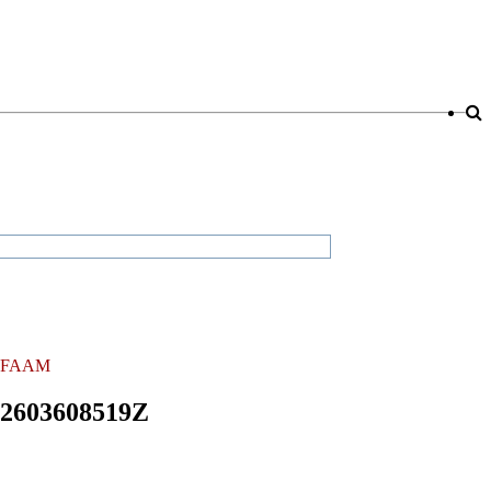
FAAM
M2603608519Z