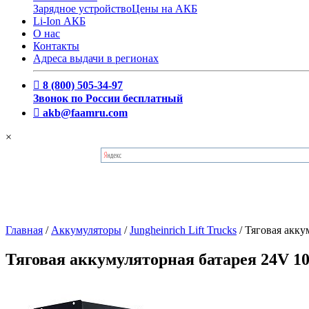
Зарядное устройство
Цены на АКБ
Li-Ion АКБ
О нас
Контакты
Адреса выдачи в регионах
8 (800) 505-34-97
Звонок по России бесплатный
akb@faamru.com
×
Главная
/
Аккумуляторы
/
Jungheinrich Lift Trucks
/
Тяговая акку
Тяговая аккумуляторная батарея 24V 10