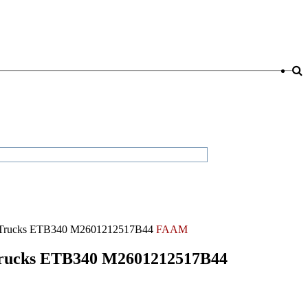
ft Trucks ETB340 M2601212517B44
FAAM
 Trucks ETB340 M2601212517B44