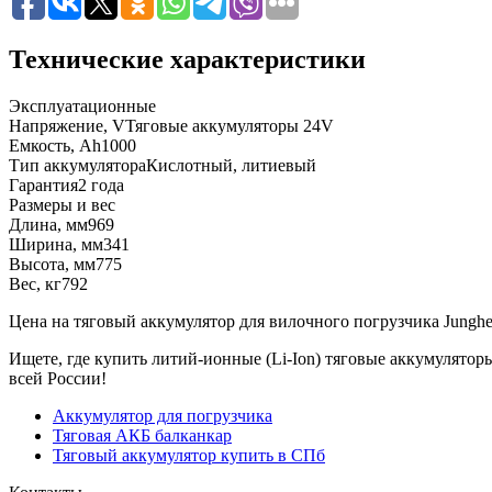
Технические характеристики
Эксплуатационные
Напряжение, V
Тяговые аккумуляторы 24V
Емкость, Ah
1000
Тип аккумулятора
Кислотный, литиевый
Гарантия
2 года
Размеры и вес
Длина, мм
969
Ширина, мм
341
Высота, мм
775
Вес, кг
792
Цена на тяговый аккумулятор для вилочного погрузчика Jungheinri
Ищете, где купить литий-ионные (Li-Ion) тяговые аккумуляторы
всей России!
Аккумулятор для погрузчика
Тяговая АКБ балканкар
Тяговый аккумулятор купить в СПб