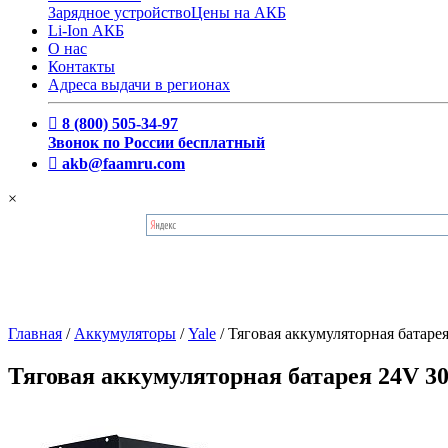
Зарядное устройство
Цены на АКБ
Li-Ion АКБ
О нас
Контакты
Адреса выдачи в регионах
8 (800) 505-34-97
Звонок по России бесплатный
akb@faamru.com
×
Главная
/
Аккумуляторы
/
Yale
/
Тяговая аккумуляторная батар
Тяговая аккумуляторная батарея 24V 3