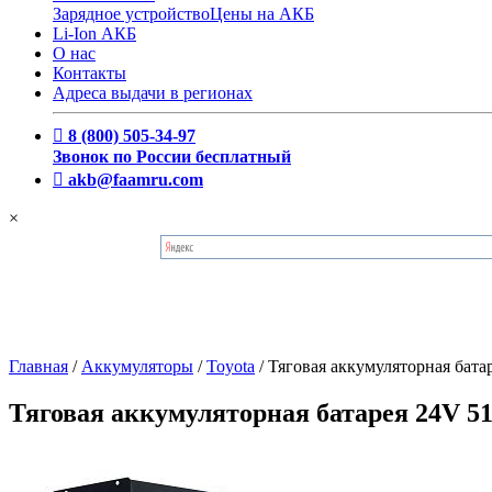
Зарядное устройство
Цены на АКБ
Li-Ion АКБ
О нас
Контакты
Адреса выдачи в регионах
8 (800) 505-34-97
Звонок по России бесплатный
akb@faamru.com
×
Главная
/
Аккумуляторы
/
Toyota
/
Тяговая аккумуляторная бат
Тяговая аккумуляторная батарея 24V 5