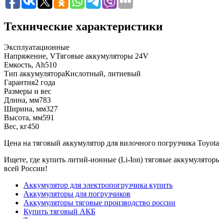
Технические характеристики
Эксплуатационные
Напряжение, V
Тяговые аккумуляторы 24V
Емкость, Ah
510
Тип аккумулятора
Кислотный, литиевый
Гарантия
2 года
Размеры и вес
Длина, мм
783
Ширина, мм
327
Высота, мм
591
Вес, кг
450
Цена на тяговый аккумулятор для вилочного погрузчика Toyota -
Ищете, где купить литий-ионные (Li-Ion) тяговые аккумулятор
всей России!
Аккумулятор для электропогрузчика купить
Аккумуляторы для погрузчиков
Аккумуляторы тяговые производство россии
Купить тяговый АКБ