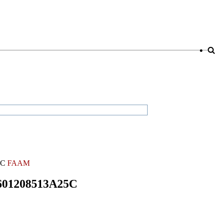
5C
FAAM
601208513A25C