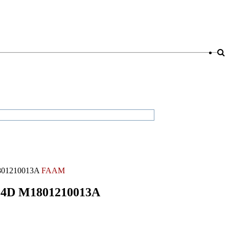
1801210013A
FAAM
N24D M1801210013A