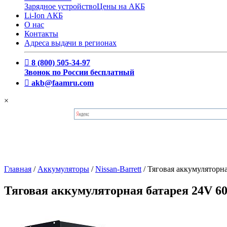
Зарядное устройство
Цены на АКБ
Li-Ion АКБ
О нас
Контакты
Адреса выдачи в регионах
8 (800) 505-34-97
Звонок по России бесплатный
akb@faamru.com
×
Главная
/
Аккумуляторы
/
Nissan-Barrett
/
Тяговая аккумуляторн
Тяговая аккумуляторная батарея 24V 6