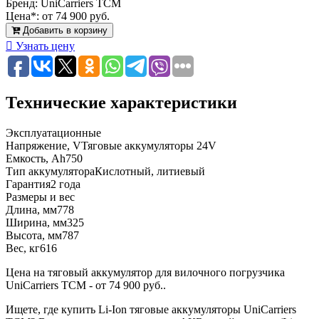
Бренд:
UniCarriers TCM
Цена*:
от 74 900 руб.
Добавить в корзину
Узнать цену
Технические характеристики
Эксплуатационные
Напряжение, V
Тяговые аккумуляторы 24V
Емкость, Ah
750
Тип аккумулятора
Кислотный, литиевый
Гарантия
2 года
Размеры и вес
Длина, мм
778
Ширина, мм
325
Высота, мм
787
Вес, кг
616
Цена на тяговый аккумулятор для вилочного погрузчика
UniCarriers TCM - от 74 900 руб..
Ищете, где купить Li-Ion тяговые аккумуляторы UniCarriers