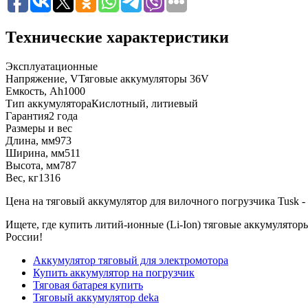
Технические характеристики
Эксплуатационные
Напряжение, V
Тяговые аккумуляторы 36V
Емкость, Ah
1000
Тип аккумулятора
Кислотный, литиевый
Гарантия
2 года
Размеры и вес
Длина, мм
973
Ширина, мм
511
Высота, мм
787
Вес, кг
1316
Цена на тяговый аккумулятор для вилочного погрузчика Tusk - о
Ищете, где купить литий-ионные (Li-Ion) тяговые аккумулятор
России!
Аккумулятор тяговый для электромотора
Купить аккумулятор на погрузчик
Тяговая батарея купить
Тяговый аккумулятор deka