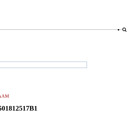
AAM
501812517B1