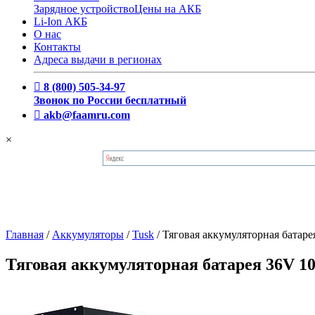
Зарядное устройство
Цены на АКБ
Li-Ion АКБ
О нас
Контакты
Адреса выдачи в регионах
8 (800) 505-34-97
Звонок по России бесплатный
akb@faamru.com
×
Главная
/
Аккумуляторы
/
Tusk
/
Тяговая аккумуляторная батар
Тяговая аккумуляторная батарея 36V 1