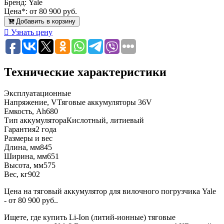
Бренд:
Yale
Цена*:
от 80 900 руб.
Добавить в корзину
Узнать цену
Технические характеристики
Эксплуатационные
Напряжение, V
Тяговые аккумуляторы 36V
Емкость, Ah
680
Тип аккумулятора
Кислотный, литиевый
Гарантия
2 года
Размеры и вес
Длина, мм
845
Ширина, мм
651
Высота, мм
575
Вес, кг
902
Цена на тяговый аккумулятор для вилочного погрузчика Yale
- от 80 900 руб..
Ищете, где купить Li-Ion (литий-ионные) тяговые