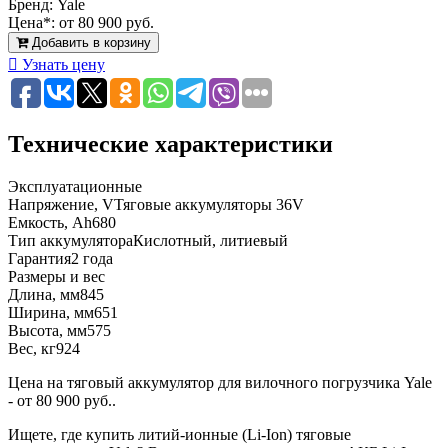
Бренд:
Yale
Цена*:
от 80 900 руб.
Добавить в корзину
Узнать цену
Технические характеристики
Эксплуатационные
Напряжение, V
Тяговые аккумуляторы 36V
Емкость, Ah
680
Тип аккумулятора
Кислотный, литиевый
Гарантия
2 года
Размеры и вес
Длина, мм
845
Ширина, мм
651
Высота, мм
575
Вес, кг
924
Цена на тяговый аккумулятор для вилочного погрузчика Yale
- от 80 900 руб..
Ищете, где купить литий-ионные (Li-Ion) тяговые