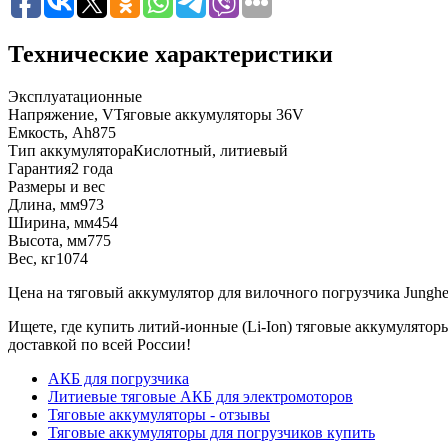
Технические характеристики
Эксплуатационные
Напряжение, V
Тяговые аккумуляторы 36V
Емкость, Ah
875
Тип аккумулятора
Кислотный, литиевый
Гарантия
2 года
Размеры и вес
Длина, мм
973
Ширина, мм
454
Высота, мм
775
Вес, кг
1074
Цена на тяговый аккумулятор для вилочного погрузчика Jungheinri
Ищете, где купить литий-ионные (Li-Ion) тяговые аккумулятор
доставкой по всей России!
АКБ для погрузчика
Литиевые тяговые АКБ для электромоторов
Тяговые аккумуляторы - отзывы
Тяговые аккумуляторы для погрузчиков купить