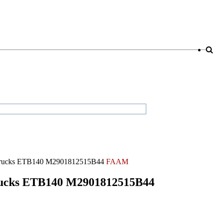
t Trucks ETB140 M2901812515B44
FAAM
Trucks ETB140 M2901812515B44