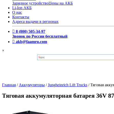
Зарядное устройство
Цены на АКБ
Li-Ion АКБ
О нас
Контакты
Адреса выдачи в регионах
8 (800) 505-34-97
Звонок по России бесплатный
akb@faamru.com
×
Главная
/
Аккумуляторы
/
Jungheinrich Lift Trucks
/
Тяговая акку
Тяговая аккумуляторная батарея 36V 87