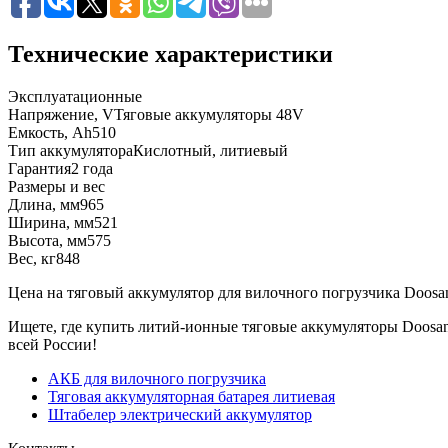
Технические характеристики
Эксплуатационные
Напряжение, V
Тяговые аккумуляторы 48V
Емкость, Ah
510
Тип аккумулятора
Кислотный, литиевый
Гарантия
2 года
Размеры и вес
Длина, мм
965
Ширина, мм
521
Высота, мм
575
Вес, кг
848
Цена на тяговый аккумулятор для вилочного погрузчика Doosan
Ищете, где купить литий-ионные тяговые аккумуляторы Doosan
всей России!
АКБ для вилочного погрузчика
Тяговая аккумуляторная батарея литиевая
Штабелер электрический аккумулятор