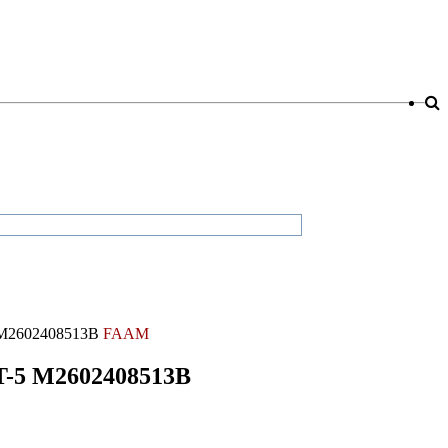
 M2602408513B
FAAM
T-5 M2602408513B