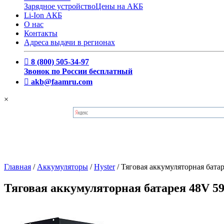
Зарядное устройство
Цены на АКБ
Li-Ion АКБ
О нас
Контакты
Адреса выдачи в регионах
8 (800) 505-34-97
Звонок по России бесплатный
akb@faamru.com
×
Главная
/
Аккумуляторы
/
Hyster
/
Тяговая аккумуляторная бата
Тяговая аккумуляторная батарея 48V 5