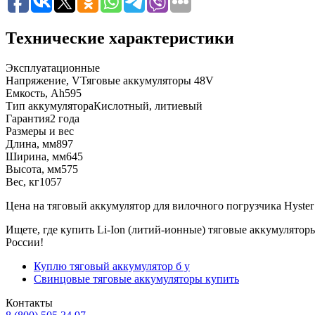
Технические характеристики
Эксплуатационные
Напряжение, V
Тяговые аккумуляторы 48V
Емкость, Ah
595
Тип аккумулятора
Кислотный, литиевый
Гарантия
2 года
Размеры и вес
Длина, мм
897
Ширина, мм
645
Высота, мм
575
Вес, кг
1057
Цена на тяговый аккумулятор для вилочного погрузчика Hyster -
Ищете, где купить Li-Ion (литий-ионные) тяговые аккумулято
России!
Куплю тяговый аккумулятор б у
Свинцовые тяговые аккумуляторы купить
Контакты