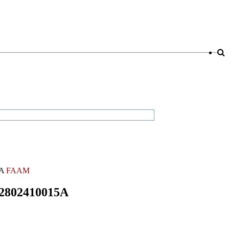
5A
FAAM
M2802410015A