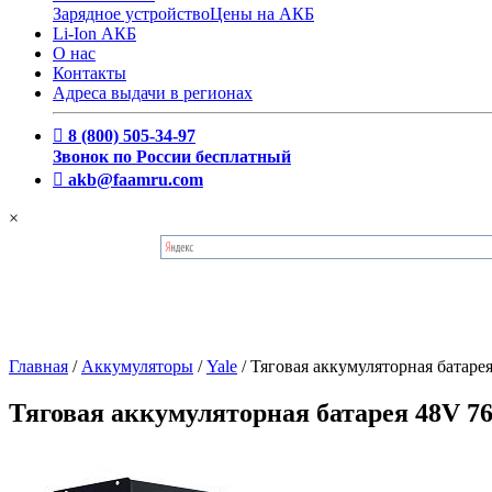
Зарядное устройство
Цены на АКБ
Li-Ion АКБ
О нас
Контакты
Адреса выдачи в регионах
8 (800) 505-34-97
Звонок по России бесплатный
akb@faamru.com
×
Главная
/
Аккумуляторы
/
Yale
/
Тяговая аккумуляторная батар
Тяговая аккумуляторная батарея 48V 7