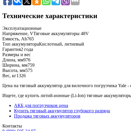
Технические характеристики
Эксплуатационные
Напряжение, V
Тяговые аккумуляторы 48V
Емкость, Ah
765
Тип аккумулятора
Кислотный, литиевый
Гарантия
2 года
Размеры и вес
Длина, мм
976
Ширина, мм
759
Высота, мм
575
Вес, кг
1326
Цена на тяговый аккумулятор для вилочного погрузчика Yale - о
Ищете, где купить литий-ионные (Li-Ion) тяговые аккумулято
АКБ для погрузчиков цена
Купить тяговый аккумулятор глубокого разряда
Продажа тяговых аккумуляторов
Контакты