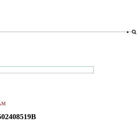
AM
502408519B