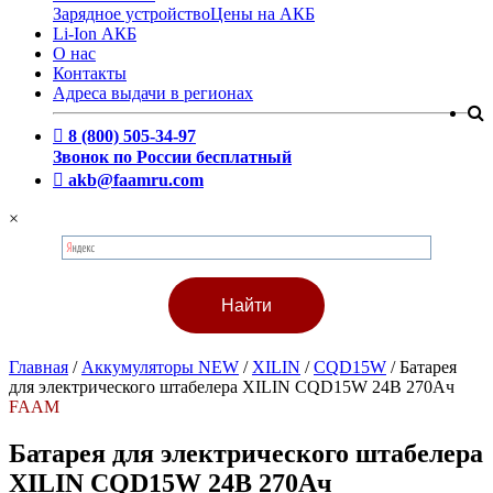
Зарядное устройство
Цены на АКБ
Li-Ion АКБ
О нас
Контакты
Адреса выдачи в регионах
8 (800) 505-34-97
Звонок по России бесплатный
akb@faamru.com
×
Главная
/
Аккумуляторы NEW
/
XILIN
/
CQD15W
/
Батарея
для электрического штабелера XILIN CQD15W 24В 270Ач
FAAM
Батарея для электрического штабелера
XILIN CQD15W 24В 270Ач