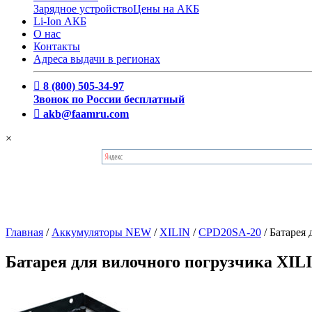
Зарядное устройство
Цены на АКБ
Li-Ion АКБ
О нас
Контакты
Адреса выдачи в регионах
8 (800) 505-34-97
Звонок по России бесплатный
akb@faamru.com
×
Главная
/
Аккумуляторы NEW
/
XILIN
/
CPD20SA-20
/
Батарея
Батарея для вилочного погрузчика XIL