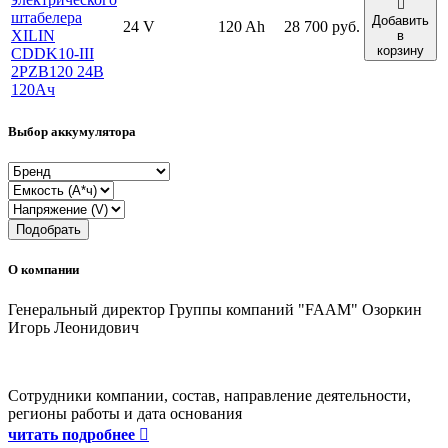
штабелера
Добавить
24 V
120 Ah
28 700 руб.
XILIN
в
корзину
CDDK10-III
2PZB120 24В
120Ач
Выбор аккумулятора
Подобрать
О компании
Генеральный директор Группы компаний "FAAM" Озоркин
Игорь Леонидович
Сотрудники компании, состав, направление деятельности,
регионы работы и дата основания
читать подробнее