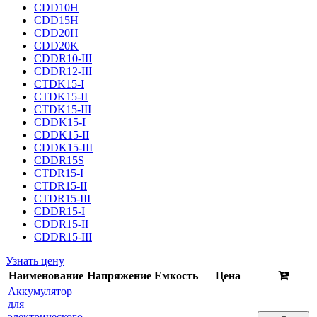
CDD10H
CDD15H
CDD20H
CDD20K
CDDR10-III
CDDR12-III
CTDK15-I
CTDK15-II
CTDK15-III
CDDK15-I
CDDK15-II
CDDK15-III
CDDR15S
CTDR15-I
CTDR15-II
CTDR15-III
CDDR15-I
CDDR15-II
CDDR15-III
Узнать цену
Наименование
Напряжение
Емкость
Цена
Аккумулятор
для
электрического