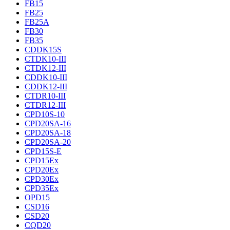
FB15
FB25
FB25A
FB30
FB35
CDDK15S
CTDK10-III
CTDK12-III
CDDK10-III
CDDK12-III
CTDR10-III
CTDR12-III
CPD10S-10
CPD20SA-16
CPD20SA-18
CPD20SA-20
CPD15S-E
CPD15Ex
CPD20Ex
CPD30Ex
CPD35Ex
OPD15
CSD16
CSD20
CQD20