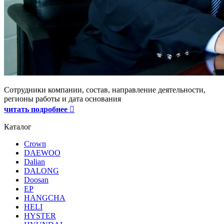
Сотрудники компании, состав, направление деятельности,
регионы работы и дата основания
читать подробнее
Каталог
Crown
DAEWOO
Dalian
DALONG
Doosan
EP
HANGCHA
HELI
HYSTER