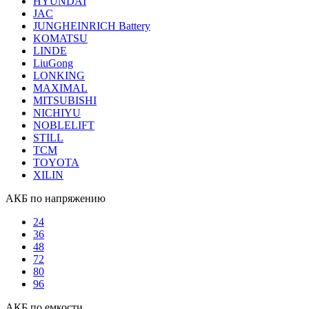
HYUNDAI
JAC
JUNGHEINRICH Battery
KOMATSU
LINDE
LiuGong
LONKING
MAXIMAL
MITSUBISHI
NICHIYU
NOBLELIFT
STILL
TCM
TOYOTA
XILIN
АКБ по напряжению
24
36
48
72
80
96
АКБ по емкости