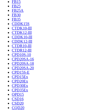
FB15
FB25
FB25A
FB30
FB35
CDDK15S
CTDK10-III
CTDK12-III
CDDK10-III
CDDK12-III
CTDR10-III
CTDR12-III
CPD10S-10
CPD20SA-16
CPD20SA-18
CPD20SA-20
CPD15S-E
CPD15Ex
CPD20Ex
CPD30Ex
CPD35Ex
OPD15
CSD16
CSD20
CQD20