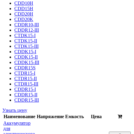
CDD10H
CDD15H
CDD20H
CDD20K
CDDR10-III
CDDR12-III
CTDK15-I
CTDK15-II
CTDK15-III
CDDK15-I
CDDK15-II
CDDK15-III
CDDR15S
CTDR15-I
CTDR15-II
CTDR15-III
CDDR15-I
CDDR15-II
CDDR15-III
Узнать цену
Наименование
Напряжение
Емкость
Цена
Аккумулятор
для
электрического