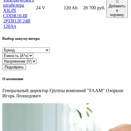
штабелера
Добавить
24 V
120 Ah
28 700 руб.
XILIN
в
корзину
CDDR10-III
2PZB120 24В
120Ач
Выбор аккумулятора
Подобрать
О компании
Генеральный директор Группы компаний "FAAM" Озоркин
Игорь Леонидович