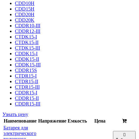
CDD10H
CDD15H
CDD20H
CDD20K
CDDR10-III
CDDR12-III
CTDK15-I
CTDK15-II
CTDK15-III
CDDK15-I
CDDK15-II
CDDK15-III
CDDR15S
CTDR15-I
CTDR15-II
CTDR15-III
CDDR15-I
CDDR15-II
CDDR15-III
Узнать цену
Наименование
Напряжение
Емкость
Цена
Батарея для
электрического
вилочного