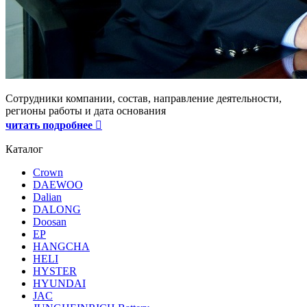
Сотрудники компании, состав, направление деятельности,
регионы работы и дата основания
читать подробнее
Каталог
Crown
DAEWOO
Dalian
DALONG
Doosan
EP
HANGCHA
HELI
HYSTER
HYUNDAI
JAC