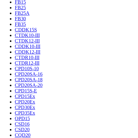
FB15
FB25
FB25A
FB30
FB35
CDDK15S
CTDK10-III
CTDK12-III
CDDK10-III
CDDK12-III
CTDR10-III
CTDR12-III
CPD10S-10
CPD20SA-16
CPD20SA-18
CPD20SA-20
CPD15S-E
CPD15Ex
CPD20Ex
CPD30Ex
CPD35Ex
OPD15
CSD16
CSD20
CQD20