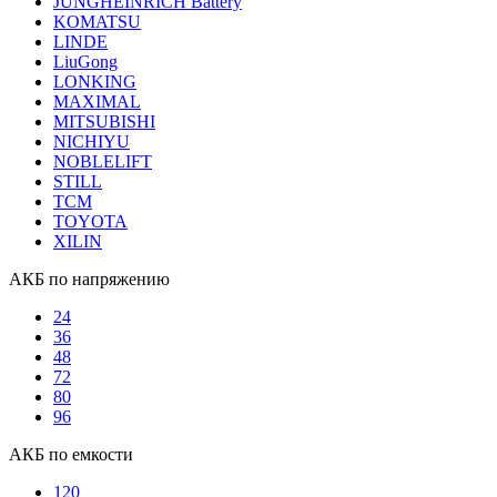
JUNGHEINRICH Battery
KOMATSU
LINDE
LiuGong
LONKING
MAXIMAL
MITSUBISHI
NICHIYU
NOBLELIFT
STILL
TCM
TOYOTA
XILIN
АКБ по напряжению
24
36
48
72
80
96
АКБ по емкости
120